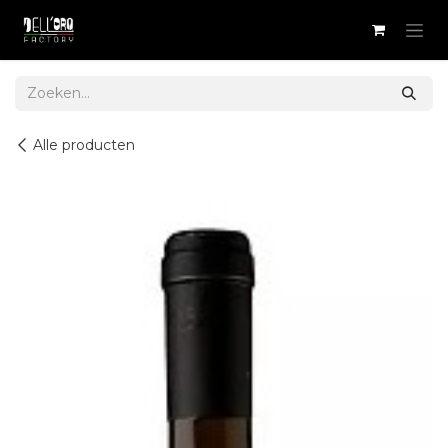
Overslaan naar inhoud
Alle producten